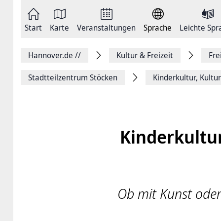
Zum
Seite
Inhalt
als
springen
E-
Zur
Mail
Start
Karte
Veranstaltungen
Sprache
Leichte Spr
Hauptnavigation
versenden
springen
Auf
Facebook
Hannover.de
//
Kultur & Freizeit
Fre
teilen
Auf
X
Stadtteilzentrum Stöcken
Kinderkultur, Kult
teilen
Seitenlink
Kopieren
Seite
Drucken
Kinderkultu
Ob mit Kunst oder