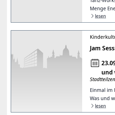
Tanz-Works
Menge Ener
lesen
Kinderkult
Jam Sess
23.0
und 
Stadtteilze
Einmal im
Was und wi
lesen