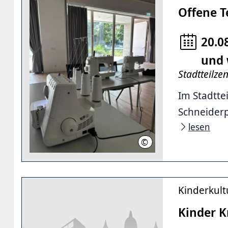
Offene T
20.0
und 
Stadtteilze
Im Stadtte
Schneiderp
lesen
©
LHH
Kinderkult
Kinder K