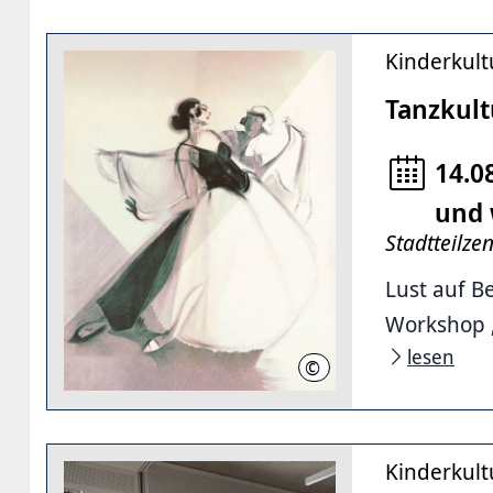
Kinderkult
Tanzkult
14.0
und 
Stadtteilze
Lust auf B
Workshop „
lesen
©
pixabay
Kinderkult