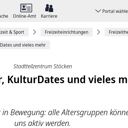
Portal wähl
ache
Online-Amt
Karriere
izeit & Sport
Freizeiteinrichtungen
Freizeith
urDates und vieles mehr
Stadtteilzentrum Stöcken
r, KulturDates und vieles 
 in Bewegung: alle Altersgruppen könn
uns aktiv werden.