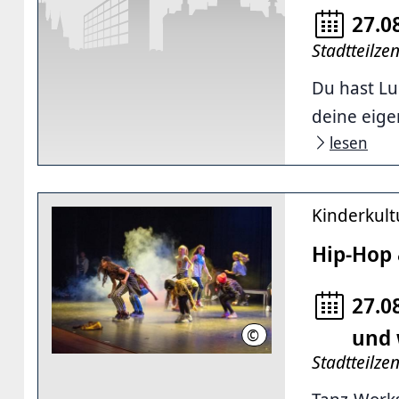
27.0
Stadtteilze
Du hast Lu
deine eige
lesen
Kinderkult
Hip-Hop 
27.0
und 
©
czijp0 / Pixabay
Stadtteilze