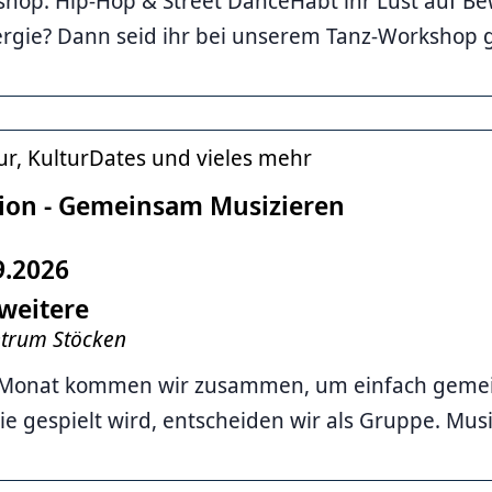
hop: Hip-Hop & Street DanceHabt ihr Lust auf B
gie? Dann seid ihr bei unserem Tanz-Workshop g
ur, KulturDates und vieles mehr
ion - Gemeinsam Musizieren
9.2026
weitere
ntrum Stöcken
 Monat kommen wir zusammen, um einfach geme
e gespielt wird, entscheiden wir als Gruppe. Musi