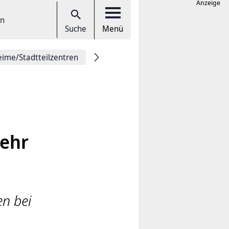
Anzeige
en
Suche
Menü
eime/Stadtteilzentren
mehr
en bei