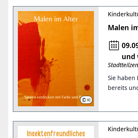
Kinderkult
Malen im
09.0
und 
Stadtteilze
Sie haben 
bereits un
©
KI
-BILD | LHH
Kinderkult