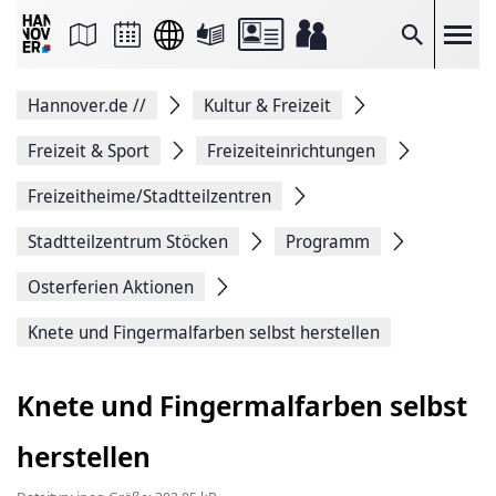
Seite
als
E-
Suche
Mail
versenden
Auf
Hannover.de
//
Kultur & Freizeit
Facebook
teilen
Auf
Freizeit & Sport
Freizeiteinrichtungen
X
teilen
Freizeitheime/Stadtteilzentren
Seitenlink
Kopieren
Stadtteilzentrum Stöcken
Programm
Seite
Drucken
Osterferien Aktionen
Knete und Fingermalfarben selbst herstellen
Knete und Fingermalfarben selbst
herstellen