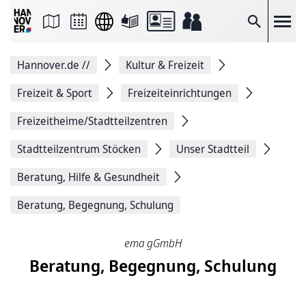
Seite
als
E-
Suche
Mail
versenden
Auf
Hannover.de
//
Kultur & Freizeit
Facebook
teilen
Auf
Freizeit & Sport
Freizeiteinrichtungen
X
teilen
Freizeitheime/Stadtteilzentren
Seitenlink
Kopieren
Stadtteilzentrum Stöcken
Unser Stadtteil
Seite
Drucken
Beratung, Hilfe & Gesundheit
Beratung, Begegnung, Schulung
ema gGmbH
Beratung, Begegnung, Schulung