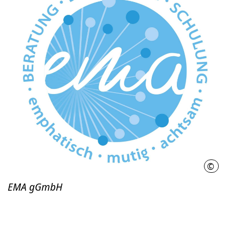
©
EMA
EMA gGmbH