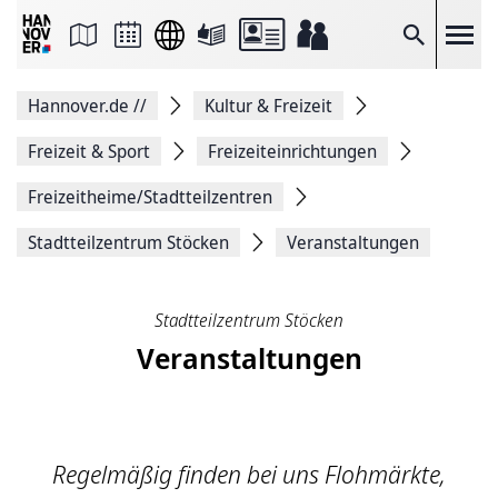
Seite
als
E-
Suche
Mail
versenden
Auf
Hannover.de
//
Kultur & Freizeit
Facebook
teilen
Auf
Freizeit & Sport
Freizeiteinrichtungen
X
teilen
Freizeitheime/Stadtteilzentren
Seitenlink
Kopieren
Stadtteilzentrum Stöcken
Veranstaltungen
Seite
Drucken
Stadtteilzentrum Stöcken
Veranstaltungen
Regelmäßig finden bei uns Flohmärkte,