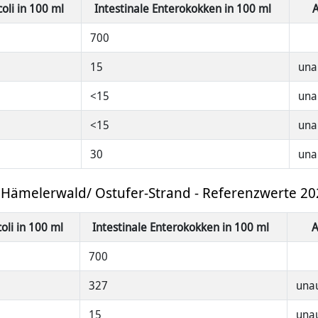
coli in 100 ml
Intestinale Enterokokken in 100 ml
700
15
unau
<15
unau
<15
unau
30
unau
Hämelerwald/ Ostufer-Strand - Referenzwerte 20
coli in 100 ml
Intestinale Enterokokken in 100 ml
A
700
327
unau
15
unau