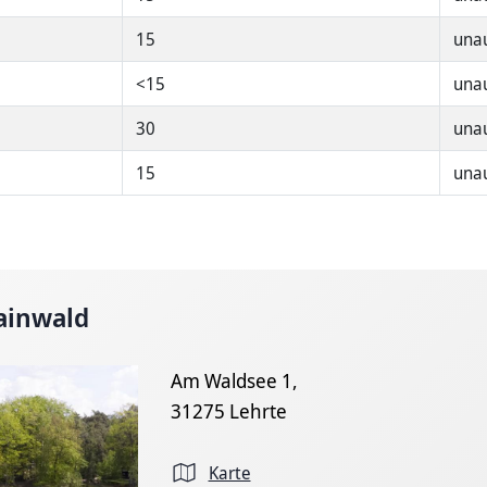
15
unau
<15
unau
30
unau
15
unau
ainwald
Am Waldsee 1,
31275 Lehrte
Karte