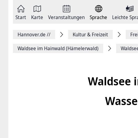
Zum
Seite
Inhalt
als
springen
E-
Zur
Mail
Start
Karte
Veranstaltungen
Sprache
Leichte Spr
Hauptnavigation
versenden
springen
Auf
Facebook
Hannover.de
//
Kultur & Freizeit
Fre
teilen
Auf
X
Waldsee im Hainwald (Hämelerwald)
Waldsee
teilen
Seitenlink
Kopieren
Seite
Drucken
Waldsee 
Wasse