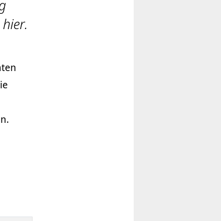
g
hier.
mten
ie
n.