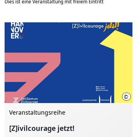
Dies ist eine Veranstaltung mit freiem Eintritt
©
Anna
Veranstaltungsreihe
[Z]ivilcourage jetzt!