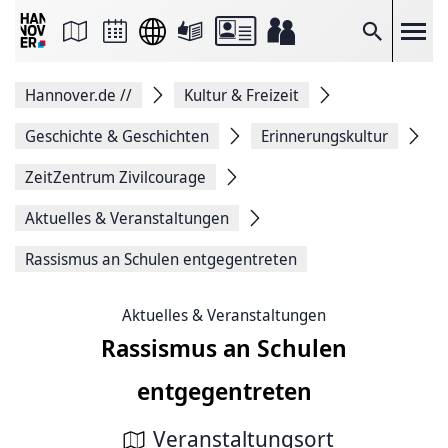
Seite
als
E-
Suche
Mail
versenden
Auf
Hannover.de
//
Kultur & Freizeit
Facebook
teilen
Auf
Geschichte & Geschichten
Erinnerungskultur
X
teilen
ZeitZentrum Zivilcourage
Seitenlink
Kopieren
Aktuelles & Veranstaltungen
Seite
Drucken
Rassismus an Schulen entgegentreten
Aktuelles & Veranstaltungen
Rassismus an Schulen
entgegentreten
Veranstaltungsort