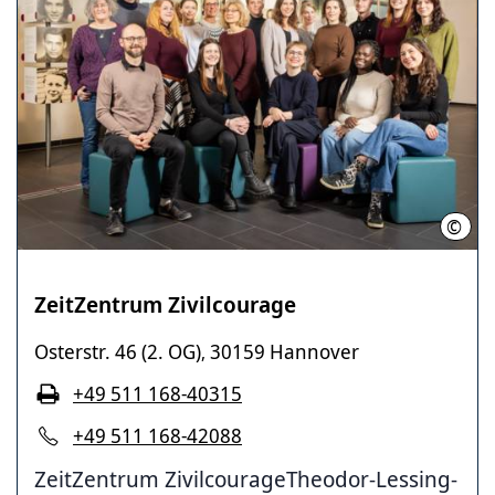
©
LHH
ZeitZentrum Zivilcourage
Osterstr. 46 (2. OG)
30159 Hannover
,
+49 511 168-40315
+49 511 168-42088
ZeitZentrum ZivilcourageTheodor-Lessing-