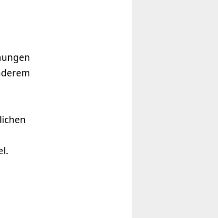
mmungen
anderem
lichen
el.