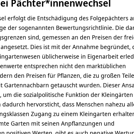
bei Pächter*innenwechsel
el erfolgt die Entschädigung des Folgepächters 
ge der sogenannten Bewertungsrichtlinie. Die da
sgrenzen sind, gemessen an den Preisen der fre
g angesetzt. Dies ist mit der Annahme begründet, 
eingartenwesen üblicherweise in Eigenarbeit erled
zenwerte entsprechen nicht den marktüblichen
ern den Preisen für Pflanzen, die zu großen Teil
it Gartennachbarn getauscht wurden. Dieser Ansa
um die sozialpolitische Funktion der Kleingärten
m dadurch hervorsticht, dass Menschen nahezu all
ngsklassen Zugang zu einem Kleingarten erhalte
amte Garten mit seinen Anpflanzungen und
en positiven Werten, gibt es auch negative Wertu