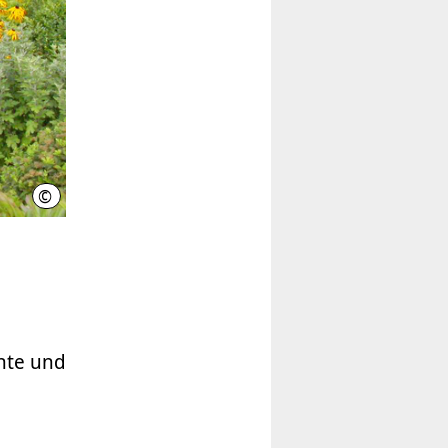
©
LHH
hte und