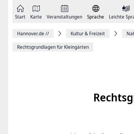
Zum
Seite
Inhalt
als
springen
E-
Zur
Mail
Start
Karte
Veranstaltungen
Sprache
Leichte Spr
Hauptnavigation
versenden
springen
Auf
Facebook
Hannover.de
//
Kultur & Freizeit
Na
teilen
Auf
X
Rechtsgrundlagen für Kleingärten
teilen
Seitenlink
Kopieren
Seite
Drucken
Rechtsg