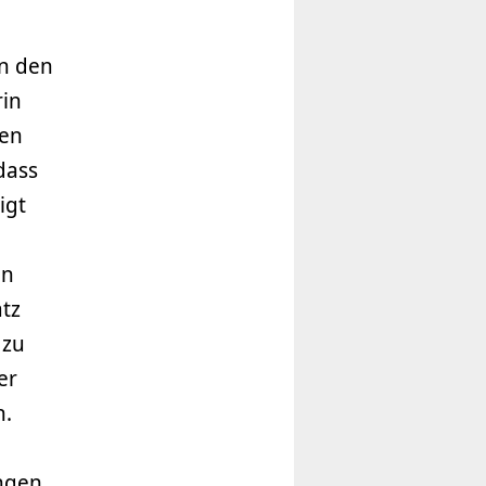
an den
rin
ien
dass
igt
en
tz
 zu
er
n.
ngen,