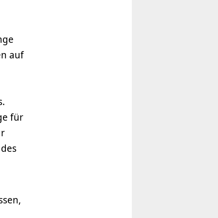
nge
en auf
s.
ge für
ur
 des
ssen,