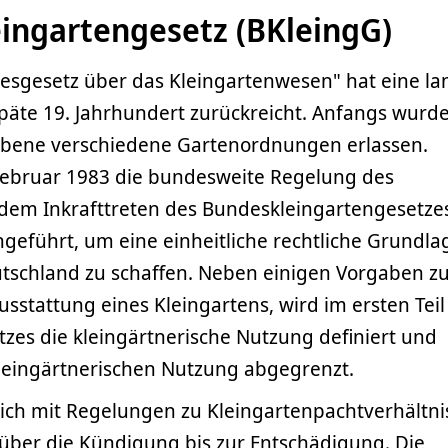
ingartengesetz (BKleingG)
esgesetz über das Kleingartenwesen" hat eine la
 späte 19. Jahrhundert zurückreicht. Anfangs wurd
 Ebene verschiedene Gartenordnungen erlassen.
 Februar 1983 die bundesweite Regelung des
dem Inkrafttreten des Bundeskleingartengesetze
geführt, um eine einheitliche rechtliche Grundla
utschland zu schaffen. Neben einigen Vorgaben z
sstattung eines Kleingartens, wird im ersten Teil
zes die kleingärtnerische Nutzung definiert und
 kleingärtnerischen Nutzung abgegrenzt.
 sich mit Regelungen zu Kleingartenpachtverhältni
über die Kündigung bis zur Entschädigung. Die