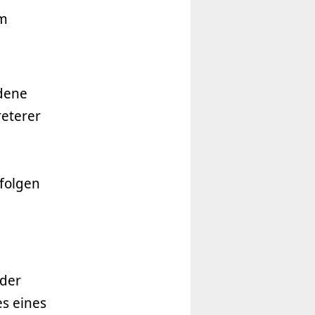
im
edene
reterer
rfolgen
 der
es eines