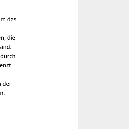
 um das
u
n, die
sind.
 durch
enzt
n der
n,