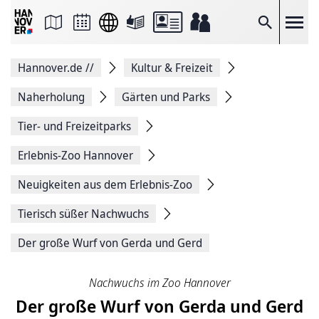
Seite
als
E-
Suche
Mail
versenden
Auf
Hannover.de
//
Kultur & Freizeit
Facebook
teilen
Auf
Naherholung
Gärten und Parks
X
teilen
Tier- und Freizeitparks
Seitenlink
Kopieren
Erlebnis-Zoo Hannover
Seite
Drucken
Neuigkeiten aus dem Erlebnis-Zoo
Tierisch süßer Nachwuchs
Der große Wurf von Gerda und Gerd
Nachwuchs im Zoo Hannover
Der große Wurf von Gerda und Gerd