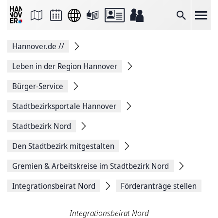
Seite
als
E-
Suche
Mail
versenden
Auf
Hannover.de
//
Facebook
teilen
Auf
Leben in der Region Hannover
X
teilen
Bürger-Service
Seitenlink
Kopieren
Stadtbezirksportale Hannover
Seite
Drucken
Stadtbezirk Nord
Den Stadtbezirk mitgestalten
Gremien & Arbeitskreise im Stadtbezirk Nord
Integrationsbeirat Nord
Förderanträge stellen
Integrationsbeirat Nord