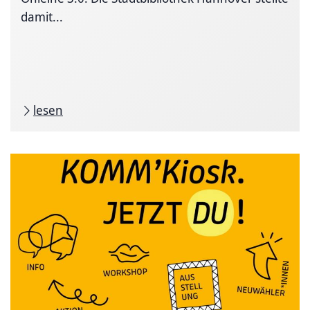
damit...
lesen