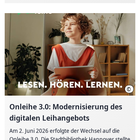
©
Onle
Onleihe 3.0: Modernisierung des
digitalen Leihangebots
Am 2. Juni 2026 erfolgte der Wechsel auf die
Onleihe 3.0. Die Stadtbibliothek Hannover stellte