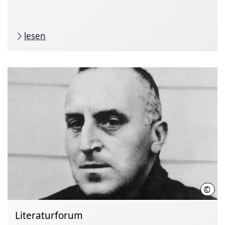
lesen
©
comm
Literaturforum