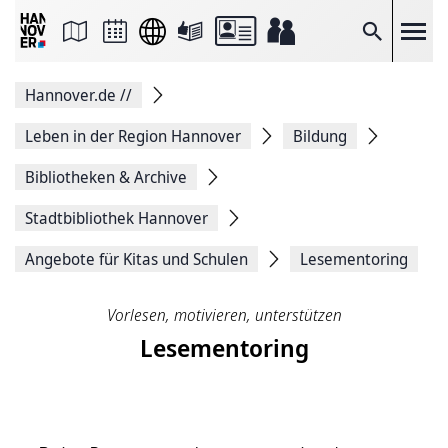
Seite
als
E-
Suche
Mail
versenden
Auf
Hannover.de
//
Facebook
teilen
Auf
Leben in der Region Hannover
Bildung
X
teilen
Bibliotheken & Archive
Seitenlink
Kopieren
Stadtbibliothek Hannover
Seite
Drucken
Angebote für Kitas und Schulen
Lesementoring
Vorlesen, motivieren, unterstützen
Lesementoring