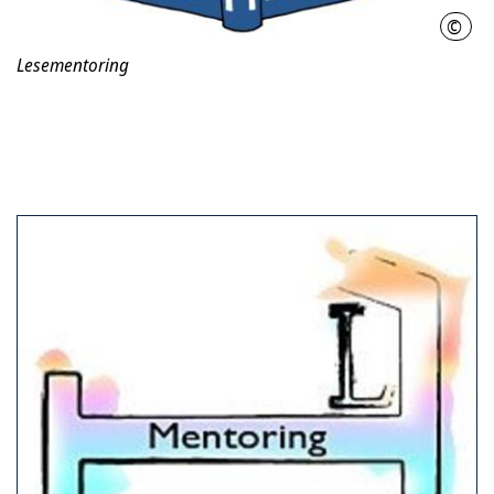
©
Lese
Lesementoring