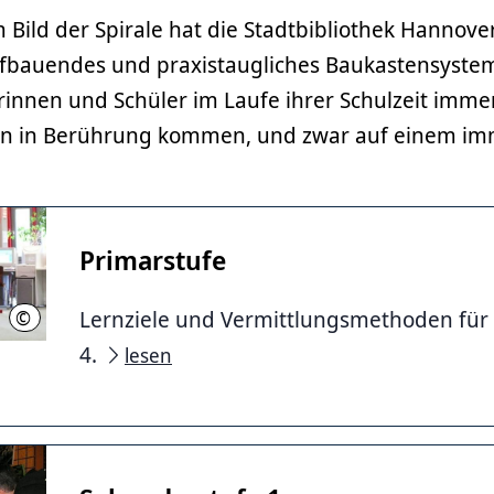
ild der Spirale hat die Stadtbibliothek Hannover
fbauendes und praxistaugliches Baukastensystem 
rinnen und Schüler im Laufe ihrer Schulzeit imme
en in Berührung kommen, und zwar auf einem i
Primarstufe
©
Lernziele und Vermittlungsmethoden für 
Stadtbibliothek Hannover
4.
lesen