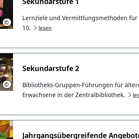
Sekundarstufe 1
Lernziele und Vermittlungsmethoden für 
©
Stadtbibliothek Hannover
10.
lesen
Sekundarstufe 2
Bibliotheks-Gruppen-Führungen für älter
©
LHH Hannnover
Erwachsene in der Zentralbibliothek.
le
Jahrgangsübergreifende Angebot