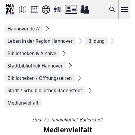
Seite
als
E-
Suche
Mail
versenden
Auf
Hannover.de
//
Facebook
teilen
Auf
Leben in der Region Hannover
Bildung
X
teilen
Bibliotheken & Archive
Seitenlink
Kopieren
Stadtbibliothek Hannover
Seite
Drucken
Bibliotheken / Öffnungszeiten
Stadt-/ Schulbibliothek Badenstedt
Medienvielfalt
Stadt-/ Schulbibliothek Badenstedt
Medienvielfalt