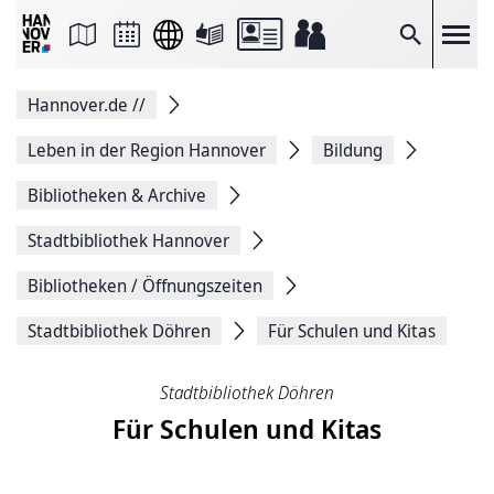
Seite
als
E-
Suche
Mail
versenden
Auf
Hannover.de
//
Facebook
teilen
Auf
Leben in der Region Hannover
Bildung
X
teilen
Bibliotheken & Archive
Seitenlink
Kopieren
Stadtbibliothek Hannover
Seite
Drucken
Bibliotheken / Öffnungszeiten
Stadtbibliothek Döhren
Für Schulen und Kitas
Stadtbibliothek Döhren
Für Schulen und Kitas