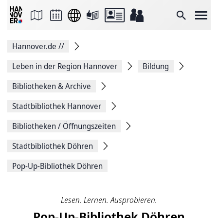
Seite
als
E-
Suche
Mail
versenden
Auf
Hannover.de
//
Facebook
teilen
Auf
Leben in der Region Hannover
Bildung
X
teilen
Bibliotheken & Archive
Seitenlink
Kopieren
Stadtbibliothek Hannover
Seite
Drucken
Bibliotheken / Öffnungszeiten
Stadtbibliothek Döhren
Pop-Up-Bibliothek Döhren
Lesen. Lernen. Ausprobieren.
Pop-Up-Bibliothek Döhren