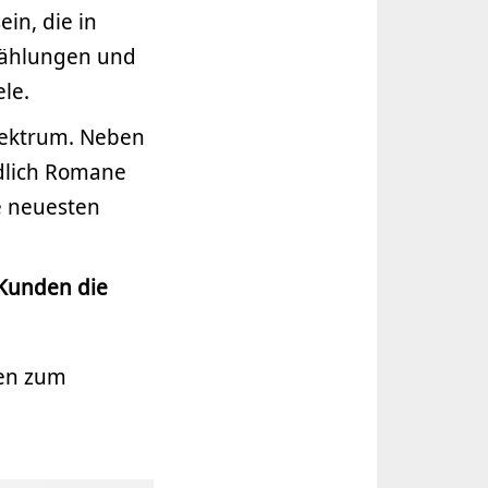
in, die in
rzählungen und
le.
pektrum. Neben
ndlich Romane
e neuesten
Kunden die
ren zum