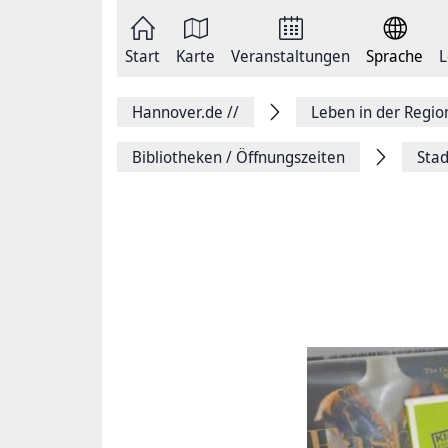
Zum
Seite
Inhalt
als
springen
E-
Zur
Mail
Start
Karte
Veranstaltungen
Sprache
L
Hauptnavigation
versenden
springen
Auf
Facebook
Hannover.de
//
Leben in der Regi
teilen
Auf
X
Bibliotheken / Öffnungszeiten
Stad
teilen
Seitenlink
Kopieren
Seite
Drucken