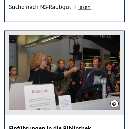
Suche nach NS-Raubgut
lesen
©
Stadtbi
Einführungen in die Bibliothek