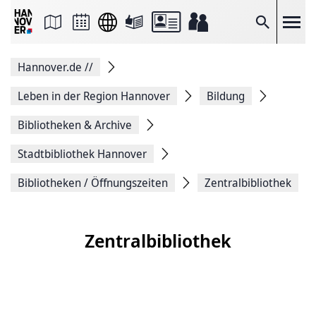
Seite
als
E-
Suche
Mail
versenden
Auf
Hannover.de
//
Facebook
teilen
Auf
Leben in der Region Hannover
Bildung
X
teilen
Bibliotheken & Archive
Seitenlink
Kopieren
Stadtbibliothek Hannover
Seite
Drucken
Bibliotheken / Öffnungszeiten
Zentralbibliothek
Zentralbibliothek