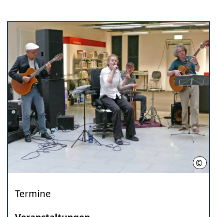
©
Stad
Termine