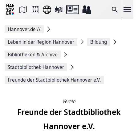
Seite
als
E-
Suche
Mail
versenden
Auf
Hannover.de
//
Facebook
teilen
Auf
Leben in der Region Hannover
Bildung
X
teilen
Bibliotheken & Archive
Seitenlink
Kopieren
Stadtbibliothek Hannover
Seite
Drucken
Freunde der Stadtbiblio­thek Hannover e.V.
Verein
Freunde der Stadtbiblio­thek
Hannover e.V.