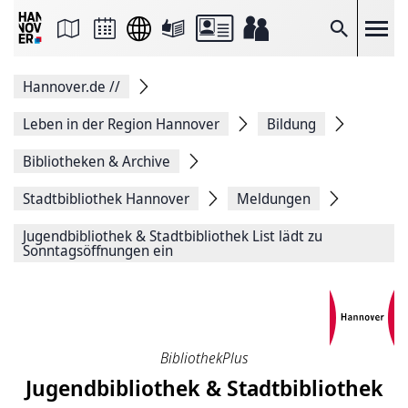
Seite
als
E-
Suche
Mail
versenden
Auf
Hannover.de
//
Facebook
teilen
Auf
Leben in der Region Hannover
Bildung
X
teilen
Bibliotheken & Archive
Seitenlink
Kopieren
Stadtbibliothek Hannover
Meldungen
Seite
Drucken
Jugendbibliothek & Stadtbibliothek List lädt zu
Sonntagsöffnungen ein
BibliothekPlus
Jugendbibliothek & Stadtbibliothek