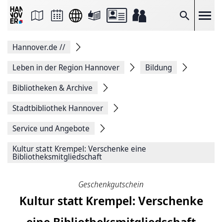
Seite
als
E-
Suche
Mail
versenden
Auf
Hannover.de
//
Facebook
teilen
Auf
Leben in der Region Hannover
Bildung
X
teilen
Bibliotheken & Archive
Seitenlink
Kopieren
Stadtbibliothek Hannover
Seite
Drucken
Service und Angebote
Kultur statt Krempel: Verschenke eine
Bibliotheksmitgliedschaft
Geschenkgutschein
Kultur statt Krempel: Verschenke
eine Bibliotheksmitgliedschaft