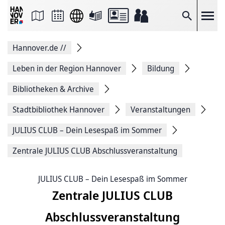
Seite
als
E-
Suche
Mail
versenden
Auf
Hannover.de
//
Facebook
teilen
Auf
Leben in der Region Hannover
Bildung
X
teilen
Bibliotheken & Archive
Seitenlink
Kopieren
Stadtbibliothek Hannover
Veranstaltungen
Seite
Drucken
JULIUS CLUB – Dein Lesespaß im Sommer
Zentrale JULIUS CLUB Abschlussveranstaltung
JULIUS CLUB – Dein Lesespaß im Sommer
Zentrale JULIUS CLUB
Abschlussveranstaltung