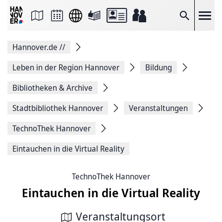
Seite
als
E-
Suche
Mail
versenden
Auf
Hannover.de
//
Facebook
teilen
Auf
Leben in der Region Hannover
Bildung
X
teilen
Bibliotheken & Archive
Seitenlink
Kopieren
Stadtbibliothek Hannover
Veranstaltungen
Seite
Drucken
TechnoThek Hannover
Eintauchen in die Virtual Reality
TechnoThek Hannover
Eintauchen in die Virtual Reality
Veranstaltungsort