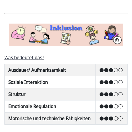
©
Stadtbi
Was bedeutet das?
Ausdauer/ Aufmerksamkeit
⚫⚫⚫⚪⚪
Soziale Interaktion
⚫⚫⚫⚪⚪
Struktur
⚫⚫⚫⚪⚪
Emotionale Regulation
⚫⚫⚫⚪⚪
Motorische und technische Fähigkeiten
⚫⚫⚫⚪⚪