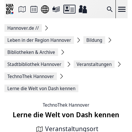
Seite
als
E-
Suche
Mail
versenden
Auf
Hannover.de
//
Facebook
teilen
Auf
Leben in der Region Hannover
Bildung
X
teilen
Bibliotheken & Archive
Seitenlink
Kopieren
Stadtbibliothek Hannover
Veranstaltungen
Seite
Drucken
TechnoThek Hannover
Lerne die Welt von Dash kennen
TechnoThek Hannover
Lerne die Welt von Dash kennen
Veranstaltungsort