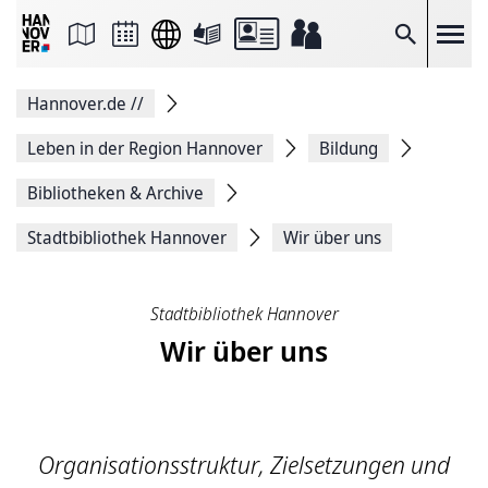
Seite
als
E-
Suche
Mail
versenden
Auf
Hannover.de
//
Facebook
teilen
Auf
Leben in der Region Hannover
Bildung
X
teilen
Bibliotheken & Archive
Seitenlink
Kopieren
Stadtbibliothek Hannover
Wir über uns
Seite
Drucken
Stadtbibliothek Hannover
Wir über uns
Organisationsstruktur, Zielsetzungen und