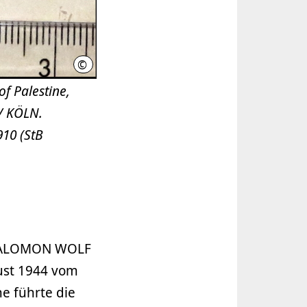
©
Stadtbibliothek Hannover
of Palestine,
910 (StB
 „SALOMON WOLF
gust 1944 vom
e führte die