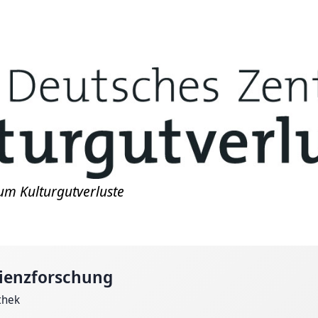
um Kulturgutverluste
ienzforschung
thek