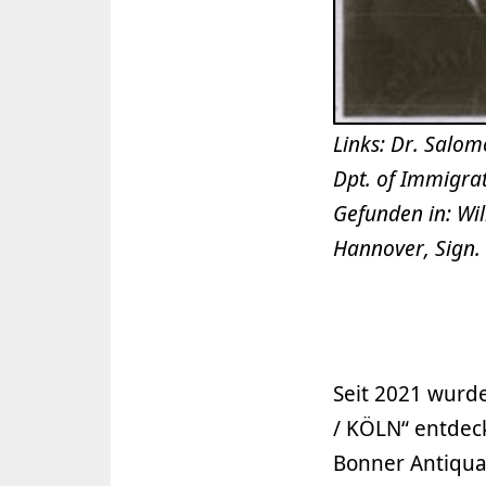
Links: Dr. Salom
Dpt. of Immigration, 6871/42 – מ ). Re
Gefunden in: Wil
Hannover, Sign.
Seit 2021 wurd
/ KÖLN“ entdeck
Bonner Antiqua