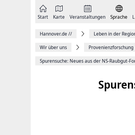
Zum
Seite
Inhalt
als
springen
E-
Zur
Mail
Start
Karte
Veranstaltungen
Sprache
L
Hauptnavigation
versenden
springen
Auf
Facebook
Hannover.de
//
Leben in der Regi
teilen
Auf
X
Wir über uns
Provenienzforschung 
teilen
Seitenlink
Spurensuche: Neues aus der NS-Raubgut-Fo
Kopieren
Seite
Drucken
Spuren