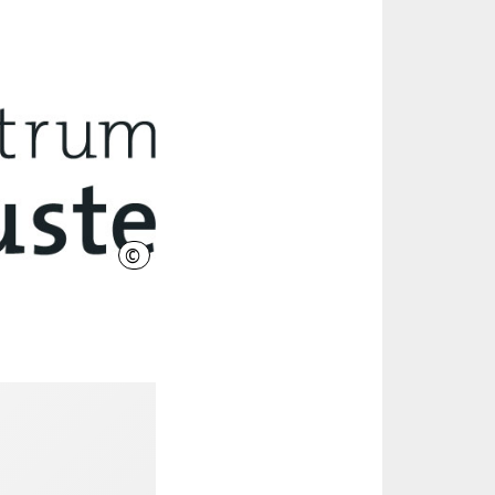
©
Deutsches Zentrum Kulturgutverluste