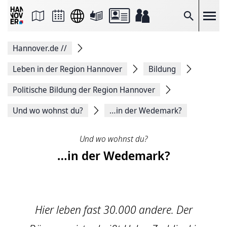
Seite
als
E-
Suche
Mail
versenden
Auf
Hannover.de
//
Facebook
teilen
Auf
Leben in der Region Hannover
Bildung
X
teilen
Politische Bildung der Region Hannover
Seitenlink
Kopieren
Und wo wohnst du?
…in der Wedemark?
Seite
Drucken
Und wo wohnst du?
…in der Wedemark?
Hier leben fast 30.000 andere. Der