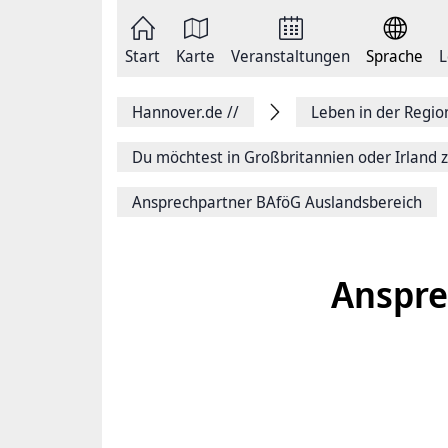
Zum
Seite
Inhalt
als
springen
E-
Zur
Mail
Start
Karte
Veranstaltungen
Sprache
L
Hauptnavigation
versenden
springen
Auf
Facebook
Hannover.de
//
Leben in der Regi
teilen
Auf
X
Du möchtest in Großbritannien oder Irland z
teilen
Seitenlink
Ansprechpartner BAföG Auslandsbereich
Kopieren
Seite
Drucken
Anspre