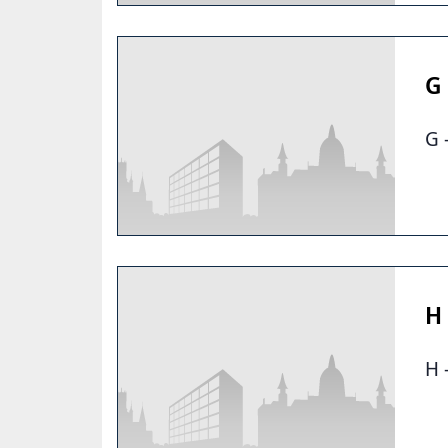
G
G 
H
H 