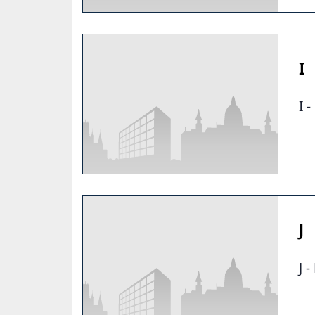
I
I 
J
J 