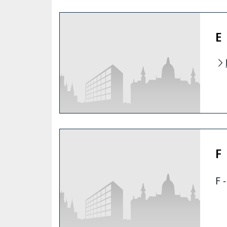
E
F
F 