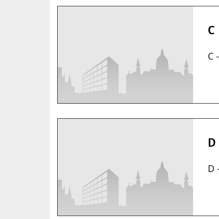
C
C 
D
D 