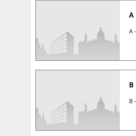
A
A 
B
B 