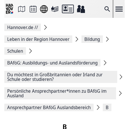
Seite
als
E-
Suche
Mail
versenden
Auf
Hannover.de
//
Facebook
teilen
Auf
Leben in der Region Hannover
Bildung
X
teilen
Schulen
Seitenlink
Kopieren
BAföG: Ausbildungs- und Auslandsförderung
Seite
Drucken
Du möchtest in Großbritannien oder Irland zur
Schule oder studieren?
Persönliche Ansprechpartner*innen zu BAföG im
Ausland
Ansprechpartner BAföG Auslandsbereich
B
B