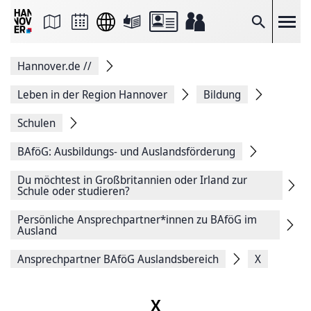
Seite
als
E-
Suche
Mail
versenden
Auf
Hannover.de
//
Facebook
teilen
Auf
Leben in der Region Hannover
Bildung
X
teilen
Schulen
Seitenlink
Kopieren
BAföG: Ausbildungs- und Auslandsförderung
Seite
Drucken
Du möchtest in Großbritannien oder Irland zur
Schule oder studieren?
Persönliche Ansprechpartner*innen zu BAföG im
Ausland
Ansprechpartner BAföG Auslandsbereich
X
X