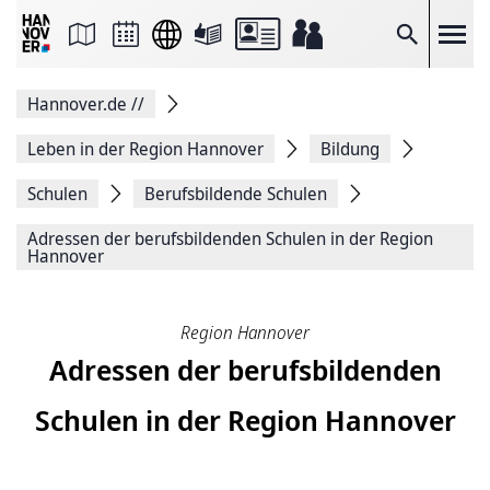
Seite
als
E-
Suche
Mail
versenden
Auf
Hannover.de
//
Facebook
teilen
Auf
Leben in der Region Hannover
Bildung
X
teilen
Schulen
Berufsbildende Schulen
Seitenlink
Kopieren
Adressen der berufsbildenden Schulen in der Region
Seite
Hannover
Drucken
Region Hannover
Adressen der berufsbildenden
Schulen in der Region Hannover