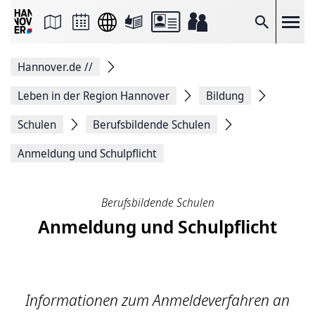
Seite
als
E-
Suche
Mail
versenden
Auf
Hannover.de
//
Facebook
teilen
Auf
Leben in der Region Hannover
Bildung
X
teilen
Schulen
Berufsbildende Schulen
Seitenlink
Kopieren
Anmeldung und Schulpflicht
Seite
Drucken
Berufsbildende Schulen
Anmeldung und Schulpflicht
Informationen zum Anmeldeverfahren an