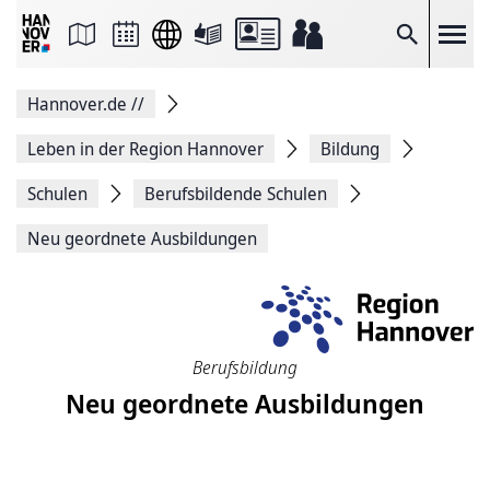
Seite
als
E-
Suche
Mail
versenden
Auf
Hannover.de
//
Facebook
teilen
Auf
Leben in der Region Hannover
Bildung
X
teilen
Schulen
Berufsbildende Schulen
Seitenlink
Kopieren
Neu geordnete Ausbildungen
Seite
Drucken
Berufsbildung
Neu geordnete Ausbildungen