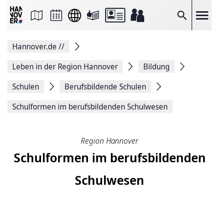
Seite
als
E-
Suche
Mail
versenden
Auf
Hannover.de
//
Facebook
teilen
Auf
Leben in der Region Hannover
Bildung
X
teilen
Schulen
Berufsbildende Schulen
Seitenlink
Kopieren
Schulformen im berufsbildenden Schulwesen
Seite
Drucken
Region Hannover
Schulformen im berufsbildenden
Schulwesen