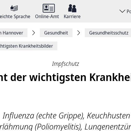
P
eichte Sprache
Online-Amt
Karriere
on Hannover
Gesundheit
Gesundheitsschutz
chtigsten Krankheitsbilder
Impfschutz
ht der wichtigsten Krankhei
 Influenza (echte Grippe), Keuchhusten 
rlähmung (Poliomyelitis), Lungenentz