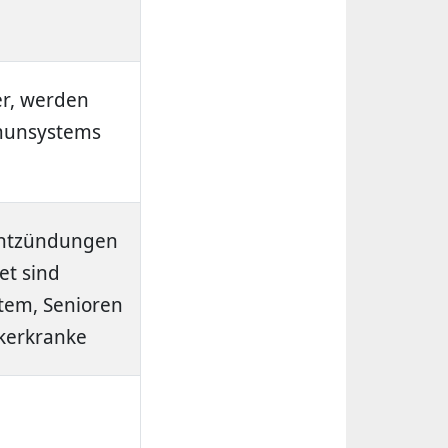
er, werden
mmunsystems
Entzündungen
et sind
em, Senioren
ckerkranke