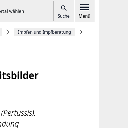
ortal wählen
Suche
Menü
Impfen und Impfberatung
tsbilder
(Pertussis),
ündung