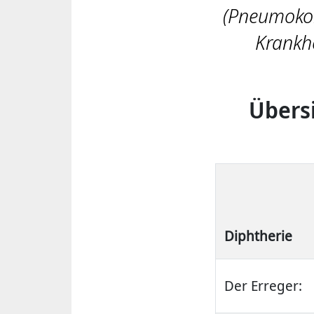
(Pneumokok
Krankhe
Übersi
Diphtherie
Der Erreger: