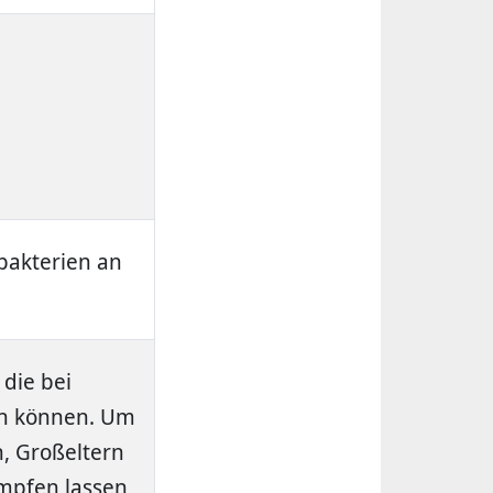
bakterien an
 die bei
en können. Um
n, Großeltern
mpfen lassen