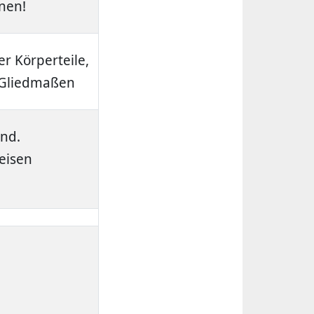
nen!
r Körperteile,
 Gliedmaßen
end.
eisen