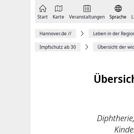
Zum
Seite
Inhalt
als
springen
E-
Zur
Mail
Start
Karte
Veranstaltungen
Sprache
L
Hauptnavigation
versenden
springen
Auf
Facebook
Hannover.de
//
Leben in der Regi
teilen
Auf
X
Impfschutz ab 30
Übersicht der wi
teilen
Seitenlink
Kopieren
Seite
Drucken
Übersic
Diphtherie,
Kinde