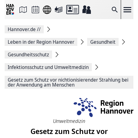
Seite
als
E-
Suche
Mail
versenden
Auf
Hannover.de
//
Facebook
teilen
Auf
Leben in der Region Hannover
Gesundheit
X
teilen
Gesundheitsschutz
Seitenlink
Kopieren
Infektionsschutz und Umweltmedizin
Seite
Drucken
Gesetz zum Schutz vor nichtionisierender Strahlung bei
der Anwendung am Menschen
Umweltmedizin
Gesetz zum Schutz vor