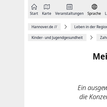
Zum
Seite
Inhalt
als
springen
E-
Zur
Mail
Start
Karte
Veranstaltungen
Sprache
L
Hauptnavigation
versenden
springen
Auf
Facebook
Hannover.de
//
Leben in der Regi
teilen
Auf
X
Kinder- und Jugendgesundheit
Zah
teilen
Seitenlink
Kopieren
Mei
Seite
Drucken
Ein ausgew
die Konzen