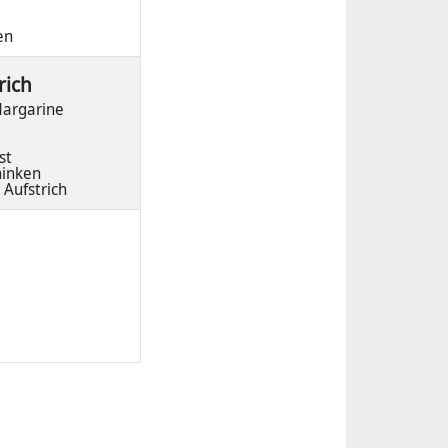
en
rich
Margarine
st
hinken
 Aufstrich