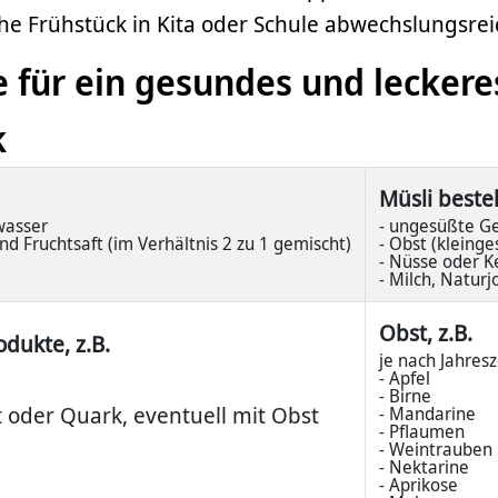
iche Frühstück in Kita oder Schule abwechslungsre
 für ein gesundes und leckere
k
Müsli beste
wasser
- ungesüßte Ge
nd Fruchtsaft (im Verhältnis 2 zu 1 gemischt)
- Obst (kleinge
- Nüsse oder K
- Milch, Natur
Obst, z.B.
dukte, z.B.
je nach Jahresz
- Apfel
- Birne
t oder Quark, eventuell mit Obst
- Mandarine
- Pflaumen
- Weintrauben
- Nektarine
- Aprikose