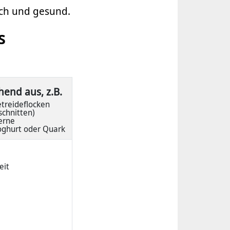
ich und gesund.
s
hend aus, z.B.
treideflocken
schnitten)
erne
joghurt oder Quark
eit