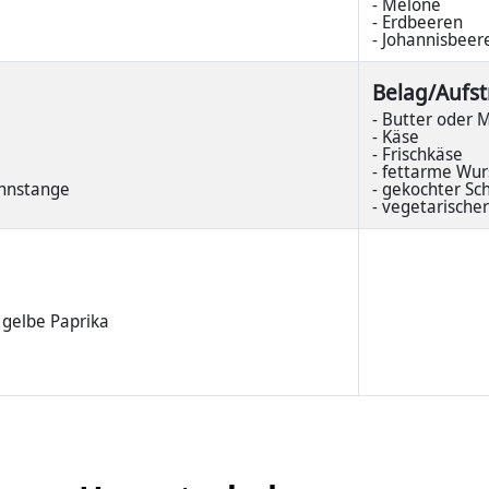
- Melone
- Erdbeeren
- Johannisbeer
Belag/Aufst
- Butter oder 
- Käse
- Frischkäse
- fettarme Wur
hnstange
- gekochter Sc
- vegetarischer
r gelbe Paprika