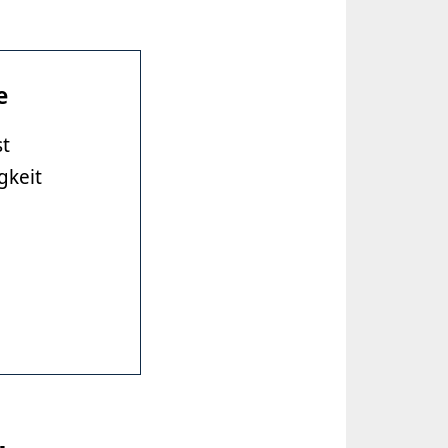
e
st
gkeit