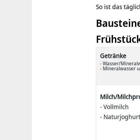
So ist das tägl
Bausteine
Frühstüc
Getränke
- Wasser/Mineral
- Mineralwasser u
Milch/Milchpro
- Vollmilch
- Naturjoghur