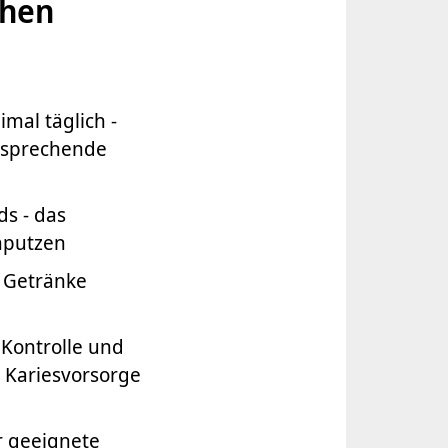
chen
mal täglich -
ntsprechende
ds - das
hputzen
e Getränke
 Kontrolle und
r Kariesvorsorge
r geeignete