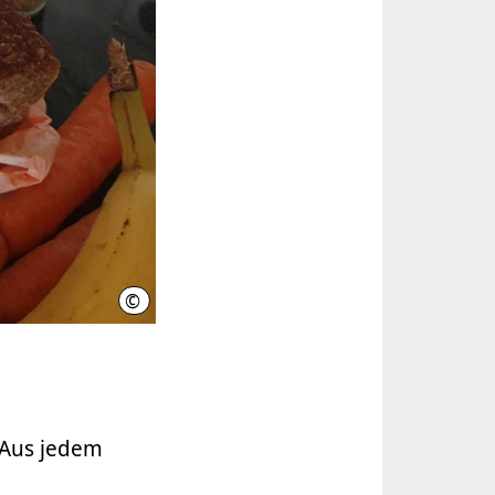
©
S.Krenz, Region Hannover
 Aus jedem