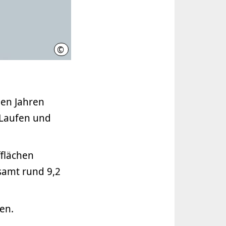
©
LHH
den Jahren
 Laufen und
flächen
samt rund 9,2
en.