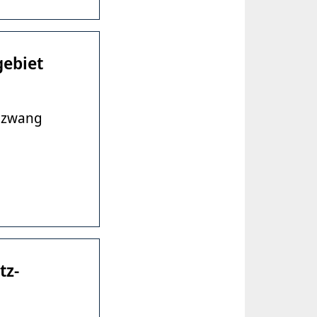
gebiet
enzwang
tz-