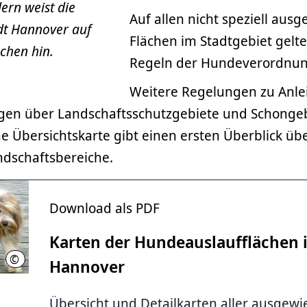
dern weist die
Auf allen nicht speziell aus
dt Hannover auf
Flächen im Stadtgebiet gelte
chen hin.
Regeln der Hundeverordnun
Weitere Regelungen zu Anlei
en über Landschaftsschutzgebiete und Schongeb
 Übersichtskarte gibt einen ersten Überblick übe
ndschaftsbereiche.
Download als PDF
Karten der Hundeauslaufflächen 
©
Krumland
Hannover
Übersicht und Detailkarten aller ausgew