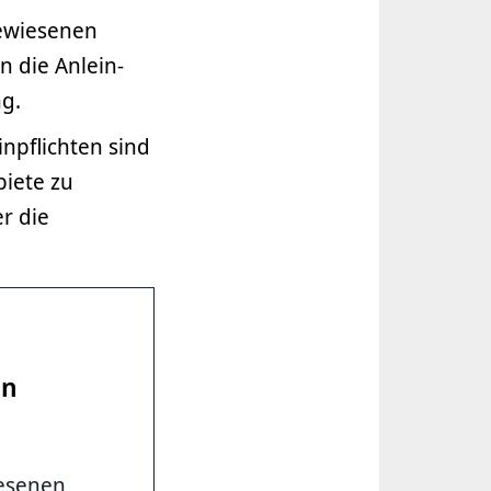
gewiesenen
n die Anlein-
g.
npflichten sind
iete zu
r die
in
iesenen