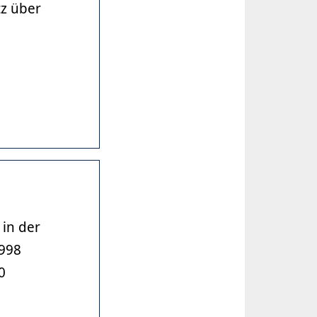
z über
in der
998
0