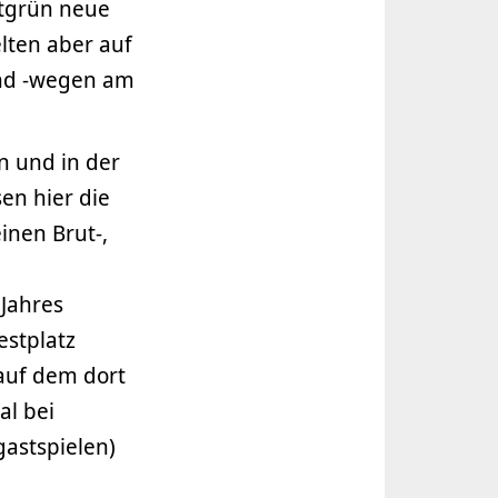
dtgrün neue
lten aber auf
und -wegen am
n und in der
en hier die
nen Brut-,
 Jahres
estplatz
auf dem dort
al bei
gastspielen)