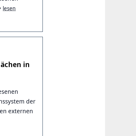
lesen
lächen in
iesenen
onssystem der
den externen