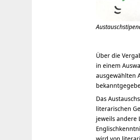
Austauschstipe
Über die Verga
in einem Auswa
ausgewählten A
bekanntgegebe
Das Austauschst
literarischen G
jeweils andere
Englischkenntni
wird von litera