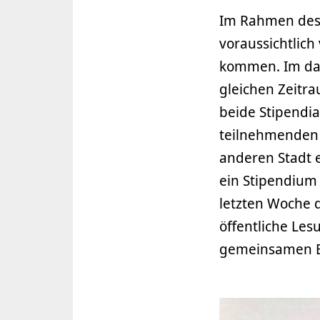
Im Rahmen des 
voraussichtlic
kommen. Im dar
gleichen Zeitra
beide Stipendia
teilnehmenden A
anderen Stadt 
ein Stipendium 
letzten Woche d
öffentliche Les
gemeinsamen Br