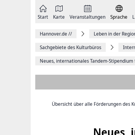
Zum
Seite
Inhalt
als
springen
E-
Zur
Mail
Start
Karte
Veranstaltungen
Sprache
L
Hauptnavigation
versenden
springen
Auf
Facebook
Hannover.de
//
Leben in der Regi
teilen
Auf
X
Sachgebiete des Kulturbüros
Inter
teilen
Seitenlink
Neues, internationales Tandem-Stipendium 
Kopieren
Seite
Drucken
Übersicht über alle Förderungen des K
Neues, 