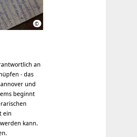
©
Quelle: Kulturbüro Hannover
rantwortlich an
nüpfen - das
Hannover und
dems beginnt
erarischen
 ein
 werden kann.
en.