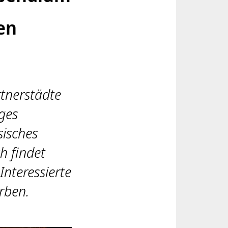
en
tnerstädte
ges
sisches
h findet
Interessierte
rben.