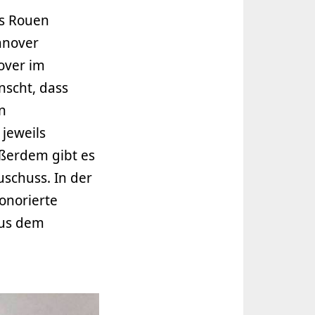
us Rouen
nnover
over im
nscht, dass
n
jeweils
ußerdem gibt es
uschuss. In der
onorierte
aus dem