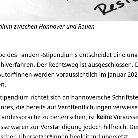
ndium zwischen Hannover und Rouen
be des Tandem-Stipendiums entscheidet eine una
hlverfahren. Der Rechtsweg ist ausgeschlossen. 
utor*innen werden voraussichtlich im Januar 20
n.
ipendium richtet sich an hannoversche Schriftstel
enres, die bereits auf Veröffentlichungen verweis
 Landessprache zu beherrschen, ist
keine
Vorausse
sse wären zur Verständigung jedoch hilfreich. De
rischen Übersetzer*innen begleitend übersetzt.