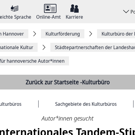
P
eichte Sprache
Online-Amt
Karriere
on Hannover
Kulturförderung
Kulturbüro der
nationale Kultur
Städtepartnerschaften der Landesha
für hannoversche Autor*innen
Zurück zur Startseite -Kulturbüro
ulturbüros
Sachgebiete des Kulturbüros
Autor*innen gesucht
internationales Tandem-St