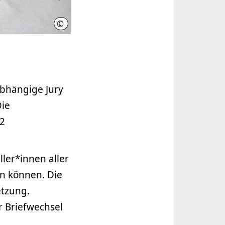
©
Quelle: Kulturbüro Hannover
bhängige Jury
Die
22
ler*innen aller
en können. Die
tzung.
r Briefwechsel