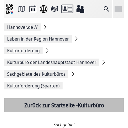
Seite
als
E-
Suche
Mail
versenden
Auf
Hannover.de
//
Facebook
teilen
Auf
Leben in der Region Hannover
X
teilen
Kulturförderung
Seitenlink
Kopieren
Kulturbüro der Landeshauptstadt Hannover
Seite
Drucken
Sachgebiete des Kulturbüros
Kulturförderung (Sparten)
Zurück zur Startseite -Kulturbüro
Sachgebiet