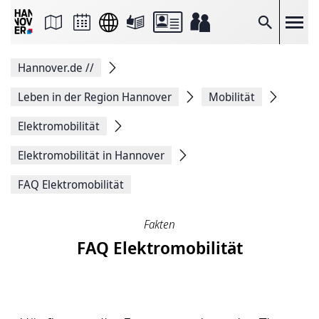
Seite
als
E-
Suche
Mail
versenden
Auf
Hannover.de
//
Facebook
teilen
Auf
Leben in der Region Hannover
Mobilität
X
teilen
Elektromobilität
Seitenlink
Kopieren
Elektromobilität in Hannover
Seite
Drucken
FAQ Elektromobilität
Fakten
FAQ Elektromobilität