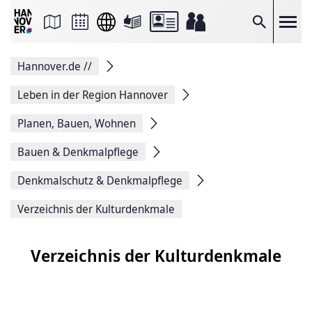
Seite
als
E-
Suche
Mail
versenden
Auf
Hannover.de
//
Facebook
teilen
Auf
Leben in der Region Hannover
X
teilen
Planen, Bauen, Wohnen
Seitenlink
Kopieren
Bauen & Denkmalpflege
Seite
Drucken
Denkmalschutz & Denkmalpflege
Verzeichnis der Kulturdenkmale
Verzeichnis der Kulturdenkmale