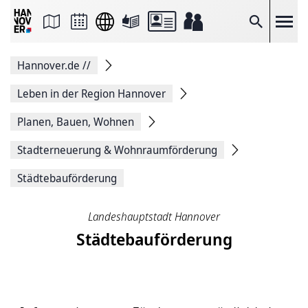
Seite
als
E-
Suche
Mail
versenden
Auf
Hannover.de
//
Facebook
teilen
Auf
Leben in der Region Hannover
X
teilen
Planen, Bauen, Wohnen
Seitenlink
Kopieren
Stadterneuerung & Wohnraumförderung
Seite
Drucken
Städtebauförderung
Landeshauptstadt Hannover
Städtebauförderung