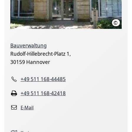
©
Landesh
Bauverwaltung
Rudolf-Hillebrecht-Platz 1,
30159 Hannover
+49 511 168-44485
+49 511 168-42418
E-Mail