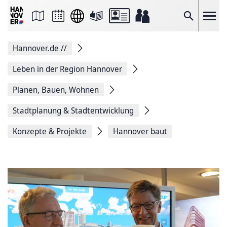
Seite
als
E-
Suche
Mail
versenden
Auf
Hannover.de
//
Facebook
teilen
Auf
Leben in der Region Hannover
X
teilen
Planen, Bauen, Wohnen
Seitenlink
Kopieren
Stadtplanung & Stadtentwicklung
Seite
Drucken
Konzepte & Projekte
Hannover baut