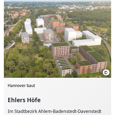
©
MO
Hannover baut
Ehlers Höfe
Im Stadtbezirk Ahlem-Badenstedt-Davenstedt