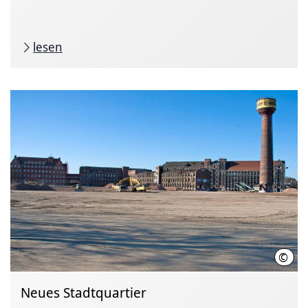
lesen
©
LHH 
Neues Stadtquartier