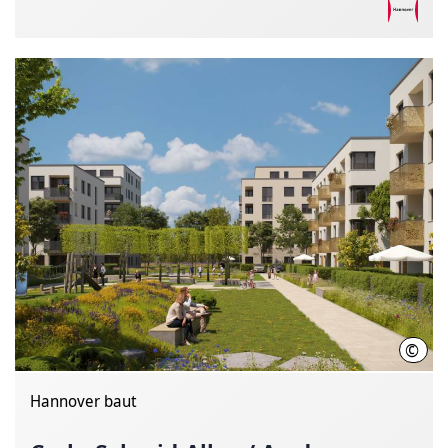
©
DIBA
Hannover baut