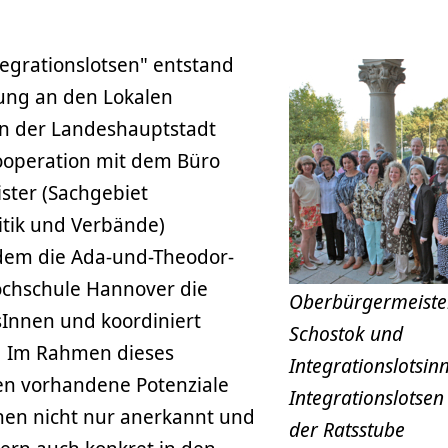
tegrationslotsen" entstand
ung an den Lokalen
an der Landeshauptstadt
ooperation mit dem Büro
ter (Sachgebiet
litik und Verbände)
itdem die Ada-und-Theodor-
ochschule Hannover die
Oberbürgermeiste
sInnen und koordiniert
Schostok und
. Im Rahmen dieses
Integrationslotsin
en vorhandene Potenziale
Integrationslotse
nen nicht nur anerkannt und
der Ratsstube