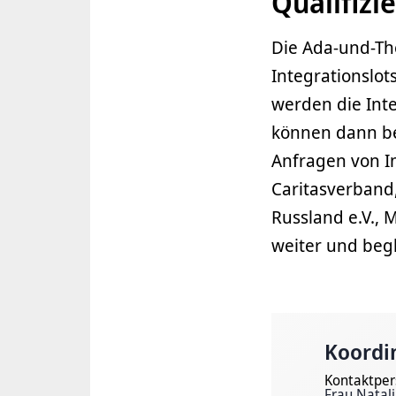
Qualifizi
Die Ada-und-Th
Integrationslot
werden die Inte
können dann bei
Anfragen von In
Caritasverband
Russland e.V., 
weiter und begl
Koordin
Kontaktper
Frau Natal