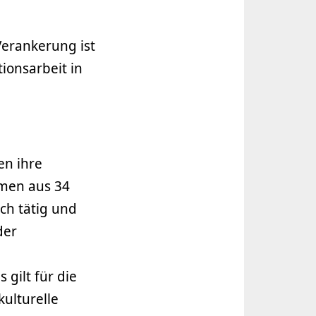
erankerung ist
tionsarbeit in
en ihre
mmen aus 34
ch tätig und
der
gilt für die
kulturelle