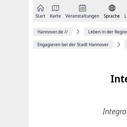
Zum
Seite
Inhalt
als
springen
E-
Zur
Mail
Start
Karte
Veranstaltungen
Sprache
L
Hauptnavigation
versenden
springen
Auf
Facebook
Hannover.de
//
Leben in der Regi
teilen
Auf
X
Engagieren bei der Stadt Hannover
teilen
Seitenlink
Kopieren
Seite
Drucken
Int
Integra