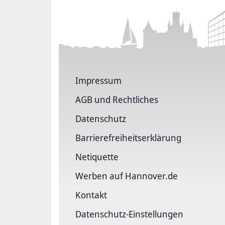
Impressum
AGB und Rechtliches
Datenschutz
Barriere­freiheits­erklärung
Netiquette
Werben auf Hannover.de
Kontakt
Datenschutz-Einstellungen