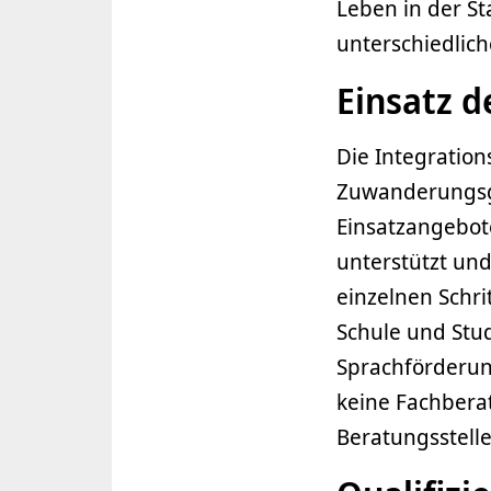
Leben in der St
unterschiedlich
Einsatz d
Die Integratio
Zuwanderungsge
Einsatzangebot
unterstützt un
einzelnen Schri
Schule und Stud
Sprachförderun
keine Fachbera
Beratungsstelle