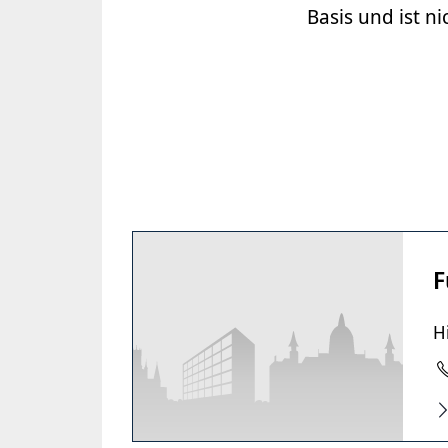
Basis und ist ni
F
H