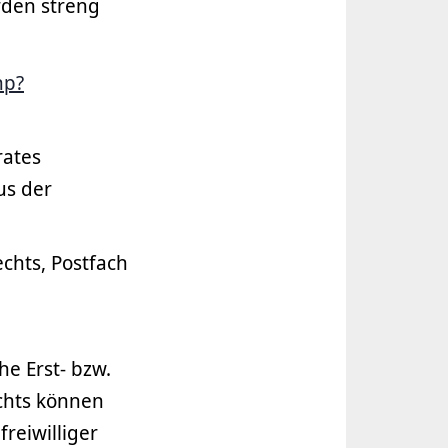
rden streng
hp?
rates
us der
chts, Postfach
he Erst- bzw.
chts können
reiwilliger