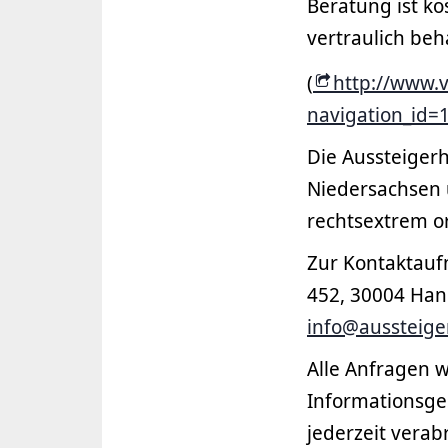
Beratung ist k
vertraulich beh
(
http://www.v
navigation_id
Die Aussteigerh
Niedersachsen 
rechtsextrem or
Zur Kontaktaufn
452, 30004 Hann
info@aussteige
Alle Anfragen w
Informationsge
jederzeit verab