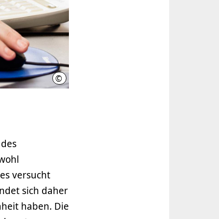
©
Region Hannover, Terzka
 des
wohl
es versucht
endet sich daher
nheit haben. Die