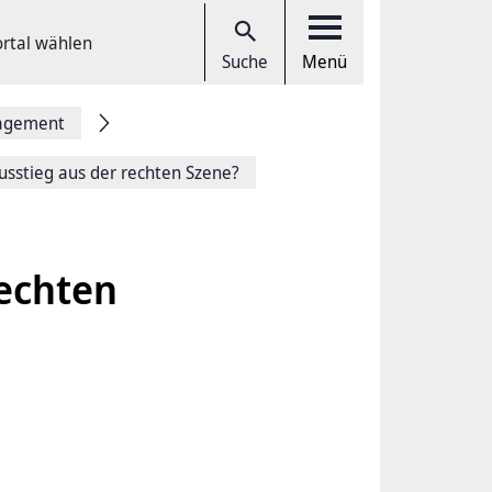
ortal wählen
Suche
Menü
gagement
usstieg aus der rechten Szene?
rechten