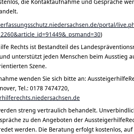
ostenlos, die Kontaktaufnahme und Gespräche we
andelt.
erfassungsschutz.niedersachsen.de/portal/live.p
=12260&article_id=91449&_psmand=30
)
ilfe Rechts ist Bestandteil des Landespräventions
und unterstützt jeden Menschen beim Ausstieg a
ientierten Szene.
ahme wenden Sie sich bitte an: AussteigerhilfeRe
over, Tel.: 0178 7474720,
rhilferechts.niedersachsen.de
erden streng vertraulich behandelt. Unverbindlic
spräche zu den Angeboten der AussteigerhilfeRe
redet werden. Die Beratung erfolgt kostenlos, auf f