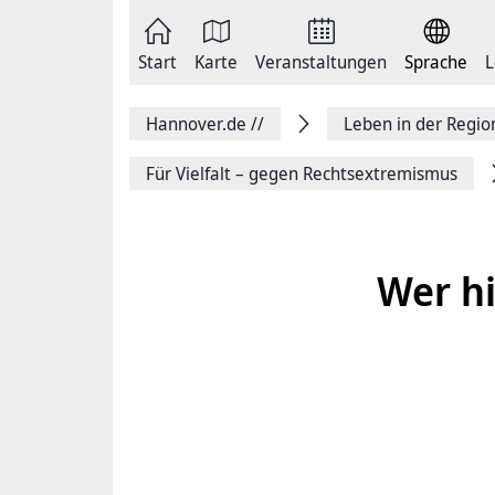
Zum
Seite
Inhalt
als
springen
E-
Zur
Mail
Start
Karte
Veranstaltungen
Sprache
L
Hauptnavigation
versenden
springen
Auf
Facebook
Hannover.de
//
Leben in der Regi
teilen
Auf
X
Für Vielfalt – gegen Rechtsextremismus
teilen
Seitenlink
Kopieren
Seite
Drucken
Wer hi