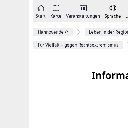
Zum
Seite
Inhalt
als
springen
E-
Zur
Mail
Start
Karte
Veranstaltungen
Sprache
L
Hauptnavigation
versenden
springen
Auf
Facebook
Hannover.de
//
Leben in der Regi
teilen
Auf
X
Für Vielfalt – gegen Rechtsextremismus
teilen
Seitenlink
Kopieren
Seite
Drucken
Informa