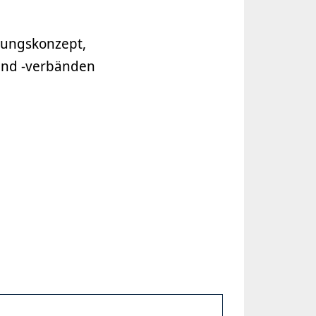
lungskonzept,
und -verbänden