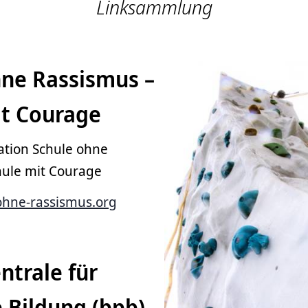
Linksammlung
hne Rassismus –
it Courage
tion Schule ohne
hule mit Courage
hne-rassismus.org
ntrale für
e Bildung (bpb)