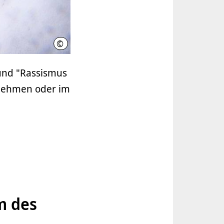
©
Region Hannover, Schiermann
und "Rassismus
rnehmen oder im
m des