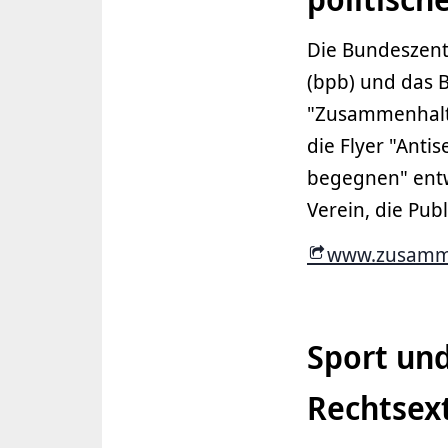
Die Bundeszentr
(bpb) und das
"Zusammenhalt
die Flyer "Ant
begegnen" entw
Verein, die Publ
www.zusamme
Sport und
Rechtsex