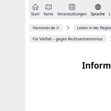
Zum
Seite
Inhalt
als
springen
E-
Zur
Mail
Start
Karte
Veranstaltungen
Sprache
L
Hauptnavigation
versenden
springen
Auf
Facebook
Hannover.de
//
Leben in der Regi
teilen
Auf
X
Für Vielfalt – gegen Rechtsextremismus
teilen
Seitenlink
Kopieren
Seite
Drucken
Inform