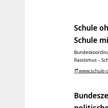
Schule o
Schule m
Bundeskoordina
Rassismus – Sc
www.schule-o
Bundesze
politisch