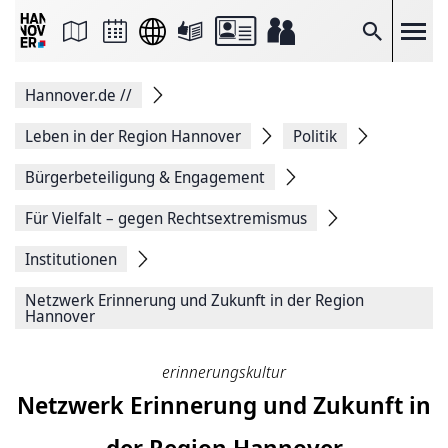
Seite
als
E-
Suche
Mail
versenden
Auf
Hannover.de
//
Facebook
teilen
Auf
Leben in der Region Hannover
Politik
X
teilen
Bürgerbeteiligung & Engagement
Seitenlink
Kopieren
Für Vielfalt – gegen Rechtsextremismus
Seite
Drucken
Institutionen
Netzwerk Erinnerung und Zukunft in der Region
Hannover
erinnerungskultur
Netzwerk Erinnerung und Zukunft in
der Region Hannover