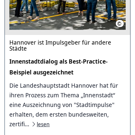
©
LHH / K
Hannover ist Impuls­geber für andere
Städte
Innen­stadt­dialog als Best-Practice-
Beispiel ausgezeichnet
Die Landeshauptstadt Hannover hat für
ihren Prozess zum Thema „Innenstadt“
eine Auszeichnung von "Stadtimpulse"
erhalten, dem ersten bundesweiten,
zertifi...
lesen