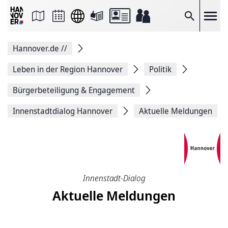
Seite
als
E-
Suche
Mail
versenden
Auf
Hannover.de
//
Facebook
teilen
Auf
Leben in der Region Hannover
Politik
X
teilen
Bürgerbeteiligung & Engagement
Seitenlink
Kopieren
Innenstadtdialog Hannover
Aktuelle Meldungen
Seite
Drucken
Innenstadt-Dialog
Aktuelle Meldungen