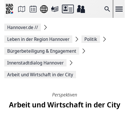
Seite
als
E-
Suche
Mail
versenden
Auf
Hannover.de
//
Facebook
teilen
Auf
Leben in der Region Hannover
Politik
X
teilen
Bürgerbeteiligung & Engagement
Seitenlink
Kopieren
Innenstadtdialog Hannover
Seite
Drucken
Arbeit und Wirtschaft in der City
Perspektiven
Arbeit und Wirtschaft in der City